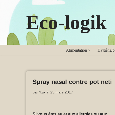
Eco-logik
Aller
au
contenu
Alimentation
Hygiène/be
Spray nasal contre pot neti
par
Yza
23 mars 2017
Si vous êtes sujet aux allergies ou aux